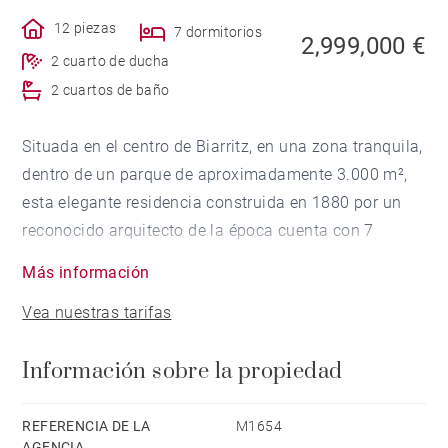
12 piezas
7 dormitorios
2,999,000 €
2 cuarto de ducha
2 cuartos de baño
Situada en el centro de Biarritz, en una zona tranquila,
dentro de un parque de aproximadamente 3.000 m²,
esta elegante residencia construida en 1880 por un
reconocido arquitecto de la época cuenta con 7
dormitorios y agradables espacios de recepción. Una
Más información
renovación completa devolverá a la propiedad y a su
Vea nuestras tarifas
parque el esplendor de antaño. Hermosas alturas de
techo. Sótano completo. Una casa de guardia en la
Información sobre la propiedad
entrada del parque y un garaje completan esta
propiedad, rara en el mercado.
REFERENCIA DE LA
M1654
AGENCIA