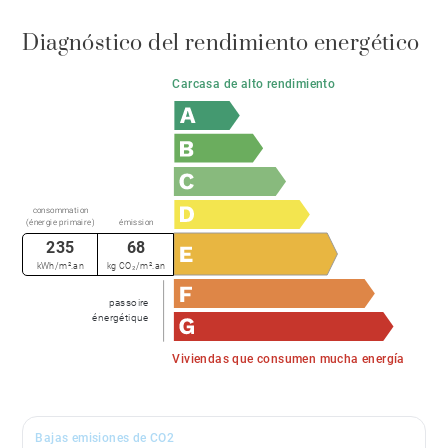
Diagnóstico del rendimiento energético
Carcasa de alto rendimiento
consommation
(énergie primaire)
émission
235
68
kWh/m².an
kg CO₂/m².an
passoire
énergétique
Viviendas que consumen mucha energía
Bajas emisiones de CO2