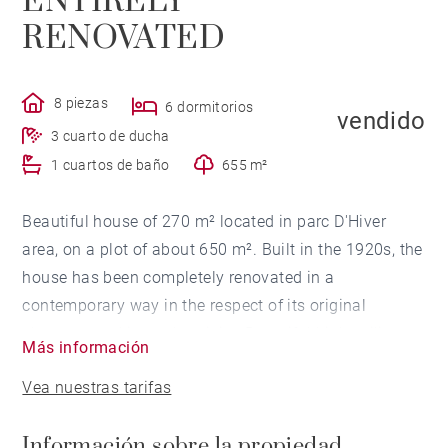
ENTIRELY
RENOVATED
8 piezas
6 dormitorios
vendido
3 cuarto de ducha
1 cuartos de baño
655 m²
Beautiful house of 270 m² located in parc D'Hiver
area, on a plot of about 650 m². Built in the 1920s, the
house has been completely renovated in a
contemporary way in the respect of its original
elements and its authenticity. Beautiful high ceilings,
Más información
fireplaces, parquet and cement tiles. It features a
Vea nuestras tarifas
bright living room opening onto a terrace and a
charming pergola, 6 bedrooms, 3 bathrooms and a
Información sobre la propiedad
bathroom. Playing area, laundry room, storage. A