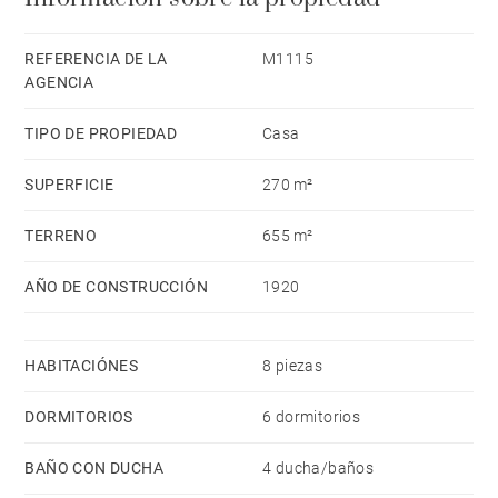
garage and a beautiful heated mosaic pool complete
this exceptional property.
REFERENCIA DE LA
M1115
AGENCIA
TIPO DE PROPIEDAD
Casa
SUPERFICIE
270 m²
TERRENO
655 m²
AÑO DE CONSTRUCCIÓN
1920
HABITACIÓNES
8 piezas
DORMITORIOS
6 dormitorios
BAÑO CON DUCHA
4 ducha/baños