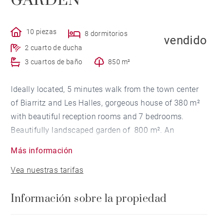
GARDEN
10 piezas
8 dormitorios
vendido
2 cuarto de ducha
3 cuartos de baño
850 m²
Ideally located, 5 minutes walk from the town center
of Biarritz and Les Halles, gorgeous house of 380 m²
with beautiful reception rooms and 7 bedrooms.
Beautifully landscaped garden of 800 m². An
outbuilding with terrace and pergola completes this
Más información
exceptional property situated in a peaceful area.
Vea nuestras tarifas
Información sobre la propiedad