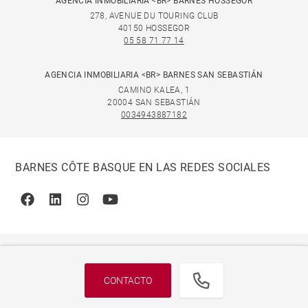
AGENCIA INMOBILIARIA <BR> BARNES HOSSEGOR
278, AVENUE DU TOURING CLUB
40150 HOSSEGOR
05 58 71 77 14
AGENCIA INMOBILIARIA <BR> BARNES SAN SEBASTIÁN
CAMINO KALEA, 1
20004 SAN SEBASTIÁN
0034943887182
BARNES CÔTE BASQUE EN LAS REDES SOCIALES
Facebook
Linkedin
Instagram
Youtube
CONTACTO
© 2026 BARNES, INTERNATIONAL REALTY - BARNES
INTERNATIONAL