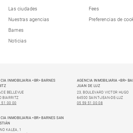
Las ciudades
Fees
Nuestras agencias
Preferencias de coo
Barnes
Noticias
CIA INMOBILIARIA <BR> BARNES
AGENCIA INMOBILIARIA <BR> B
RITZ
JUAN DE LUZ
LACE BELLEVUE
23, BOULEVARD VICTOR HUGO
0 BIARRITZ
64500 SAINT-JEAN-DE-LUZ
 51 00 00
05 59 51 00 08
CIA INMOBILIARIA <BR> BARNES SAN
STIÁN
NO KALEA, 1