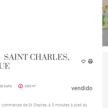
- SAINT-CHARLES,
UE
 de baño
460 m²
vendido
s commerces de St Charles, à 5 minutes à pied du