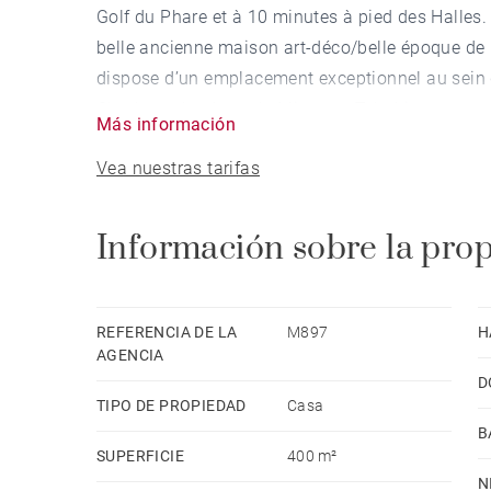
Golf du Phare et à 10 minutes à pied des Halles. 
belle ancienne maison art-déco/belle époque de 
dispose d’un emplacement exceptionnel au sein d
Charles et la plage du Miramar. Très bien entrete
Más información
chambres pour 6 salles de bains. Un garage, et un
Vea nuestras tarifas
belle maison.
Información sobre la pro
REFERENCIA DE LA
M897
H
AGENCIA
D
TIPO DE PROPIEDAD
Casa
B
SUPERFICIE
400 m²
N