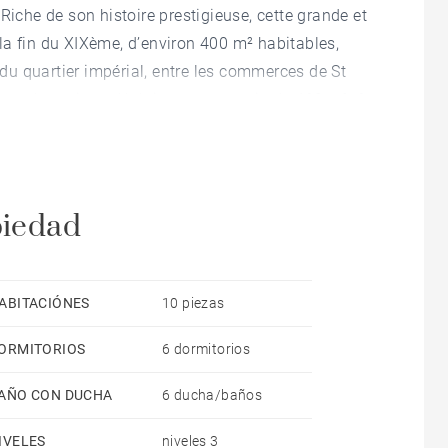
Riche de son histoire prestigieuse, cette grande et
la fin du XIXème, d’environ 400 m² habitables,
u quartier impérial, entre les commerces de St
nue, la maison déploie sur un terrain de 460 m², 6
 petit jardin agrémentent le confort dans cette très
piedad
ABITACIÓNES
10 piezas
ORMITORIOS
6 dormitorios
AÑO CON DUCHA
6 ducha/baños
IVELES
niveles 3