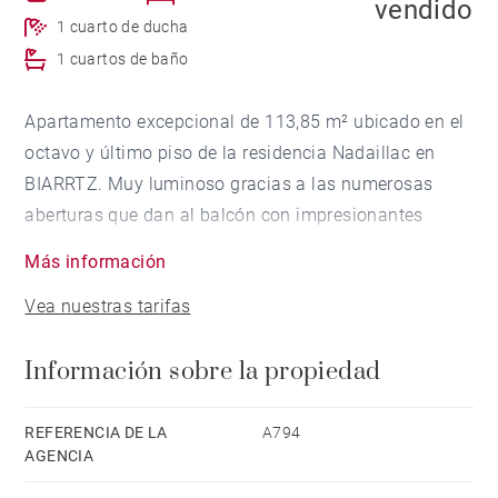
vendido
1 cuarto de ducha
1 cuartos de baño
Apartamento excepcional de 113,85 m² ubicado en el
octavo y último piso de la residencia Nadaillac en
BIARRTZ. Muy luminoso gracias a las numerosas
aberturas que dan al balcón con impresionantes
vistas al mar.
Más información
El apartamento consta de una entrada que da a un
Vea nuestras tarifas
gran salón de 50 m² con chimenea, una cocina
reciente y totalmente equipada, dos dormitorios, uno
Información sobre la propiedad
con vestidor y dos baños.
Apartamento en muy buen estado con decoración de
estilo "marinero".
REFERENCIA DE LA
A794
AGENCIA
Una plaza de aparcamiento cubierta y un sótano
completan esta propiedad excepcional.