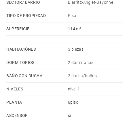
SECTOR/ BARRIO
Biarritz-Anglet-Bayonne
Gastos de 550€ al mes. Calefacción y agua incluidos.
Impuesto a Hacienda de 1.641 €.
TIPO DE PROPIEDAD
Piso
Venta de nuda propiedad, el vendedor de 80 años
SUPERFICIE
114 m²
conserva el usufructo.
HABITACIÓNES
3 piezas
DORMITORIOS
2 dormitorios
BAÑO CON DUCHA
2 ducha/baños
NIVELES
nivel 1
PLANTA
8piso
ASCENSOR
sí