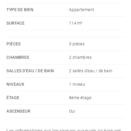
Charges de 550 € par mois. Chauffage et eau inclus.
TYPE DE BIEN
Appartement
Taxe foncière de 1 641 €.
SURFACE
114 m²
Vente de la nue-propriété, le vendeur de 80 ans
gardant l'usufruit.
PIÈCES
3 pièces
CHAMBRES
2 chambres
SALLES D'EAU / DE BAIN
2 salles d'eau / de bain
NIVEAUX
1 niveau
ÉTAGE
8ème étage
ASCENSEUR
Oui
Les informations sur les risques auxquels ce bien est