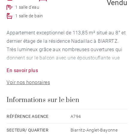
Vendu
1 salle d'eau
1 salle de bain
Appartement exceptionnel de 113,85 m² situé au 8° et
dernier étage de la résidence Nadaillac à BIARRTZ.
Très lumineux grâce aux nombreuses ouvertures qui
donnent sur le balcon avec une époustouflante vue
sur mer.
En savoir plus
L'appartement se compose d'une entrée donnant sur
Voir nos honoraires
un grand salon de 50 m² avec cheminée, d'une cuisine
récente et totalement équipée, de deux chambres dont
Informations sur le bien
une avec dressing et de deux salles de bains.
Appartement en très bon état dans un style de
décoration "bord de mer".
RÉFÉRENCE AGENCE
A794
Une place de parking couverte et une cave complètent
SECTEUR/ QUARTIER
Biarritz-Anglet-Bayonne
ce bien d'exception.