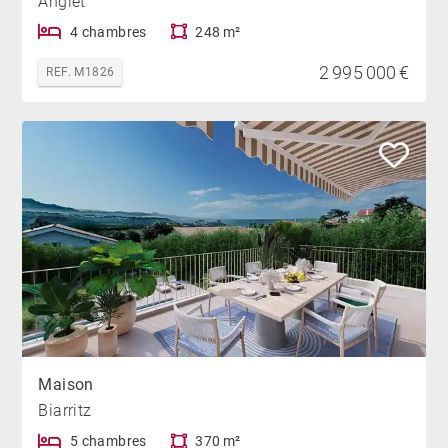
Anglet
4 chambres
248 m²
2 995 000 €
REF. M1826
Maison
Biarritz
5 chambres
370 m²