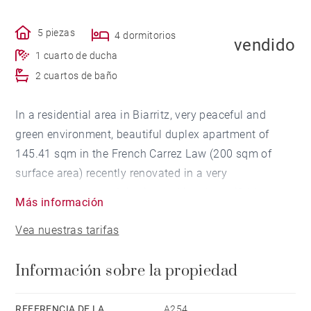
5 piezas
4 dormitorios
vendido
1 cuarto de ducha
2 cuartos de baño
In a residential area in Biarritz, very peaceful and
green environment, beautiful duplex apartment of
145.41 sqm in the French Carrez Law (200 sqm of
surface area) recently renovated in a very
contemporary way. It is situated in a beautiful house
Más información
of character (built by the famous architect William
Vea nuestras tarifas
Marcel in 1928) divided into several apartments and
is East, South and West oriented. Charming terrace on
Información sobre la propiedad
the roofs with a view of the sea and the mountains.
Beautiful garden in the residence. 3 carpark spaces.
REFERENCIA DE LA
A254