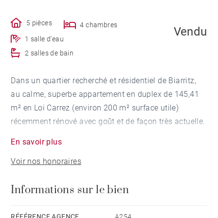
5 pièces
4 chambres
Vendu
1 salle d'eau
2 salles de bain
Dans un quartier recherché et résidentiel de Biarritz,
au calme, superbe appartement en duplex de 145,41
m² en Loi Carrez (environ 200 m² surface utile)
récemment rénové avec goût et de façon très actuelle.
L'appartement est situé dans une très belle maison de
En savoir plus
caractère, (construite en 1928 par l'architecte
Voir nos honoraires
renommé William Marcel) divisée en appartements.
Exposé Est, sud et ouest, il dispose d'une agréable
Informations sur le bien
terrasse sur les toits offrant un très bel aperçu mer et
montagnes. Joli parc arboré dans la résidence. 3
places de parkings.
RÉFÉRENCE AGENCE
A254