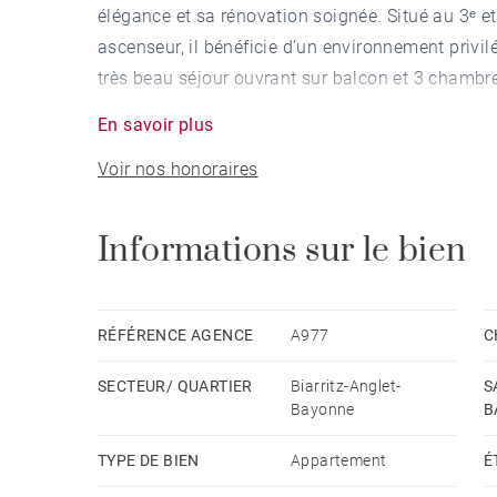
élégance et sa rénovation soignée. Situé au 3ᵉ e
ascenseur, il bénéficie d’un environnement privil
très beau séjour ouvrant sur balcon et 3 chambre
plafonds et parquet en point de Hongrie. Une bua
En savoir plus
bien d'exception.
Voir nos honoraires
Informations sur le bien
RÉFÉRENCE AGENCE
A977
C
SECTEUR/ QUARTIER
Biarritz-Anglet-
S
Bayonne
B
TYPE DE BIEN
Appartement
É