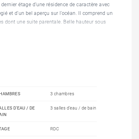
t dernier étage d’une résidence de caractère avec
égié et d’un bel aperçu sur l’océan. Il comprend un
s dont une suite parentale. Belle hauteur sous
nderie, un cellier et une grande cave complètent ce
HAMBRES
3 chambres
ALLES D'EAU / DE
3 salles d'eau / de bain
AIN
TAGE
RDC