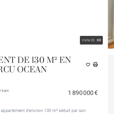
Visite 3D
NT DE 130 M² EN
ERCU OCEAN
e bain
1 890 000 €
be appartement d’environ 130 m² séduit par son