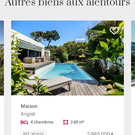
Autres biens aux alentours
Maison
Anglet
4 chambres
248 m²
2 995 000 €
REF. M1826