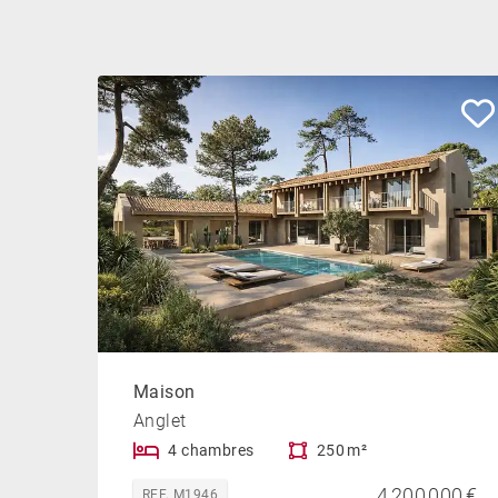
Maison
Anglet
4 chambres
250 m²
4 200 000 €
REF. M1946