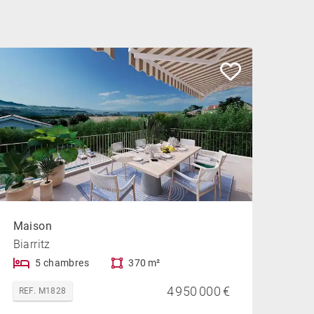
Maison
Biarritz
5 chambres
370 m²
4 950 000 €
REF. M1828