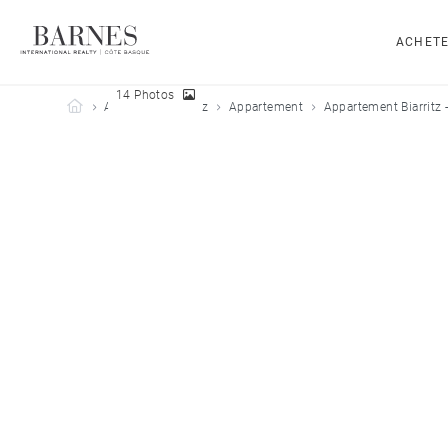
ACHET
14 Photos
Barnes Côte Basque
Acheter
Biarritz
Appartement
Appartement Biarritz 