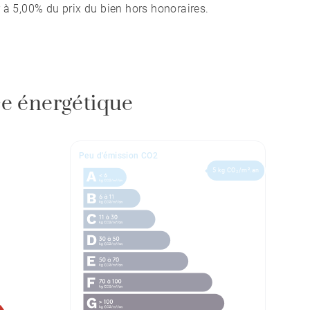
 à 5,00% du prix du bien hors honoraires.
e énergétique
Peu d'émission CO2
5 kg CO₂/m².an