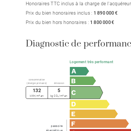
Honoraires TTC inclus à la charge de l'acquéreur
Prix du bien honoraires inclus :
1 890 000 €
Prix du bien hors honoraires :
1 800 000 €
Diagnostic de performanc
Logement très performant
consommation
(énergie primaire)
émission
132
5
kWh/m².an
kg CO₂/m².an
passoire
énergétique