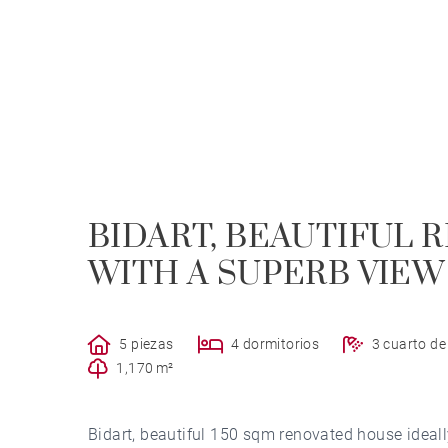
BIDART, BEAUTIFUL
WITH A SUPERB VIEW
5 piezas
4 dormitorios
3 cuarto d
1,170 m²
Bidart, beautiful 150 sqm renovated house ideall