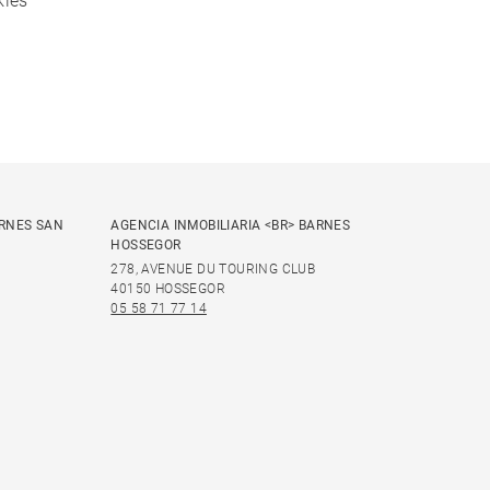
kies
ARNES SAN
AGENCIA INMOBILIARIA <BR> BARNES
HOSSEGOR
278, AVENUE DU TOURING CLUB
40150 HOSSEGOR
05 58 71 77 14