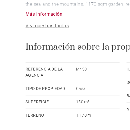
the sea and the mountains. 1170 sqm garden, rest
Más información
Vea nuestras tarifas
Información sobre la pro
REFERENCIA DE LA
M450
H
AGENCIA
D
TIPO DE PROPIEDAD
Casa
B
SUPERFICIE
150 m²
N
TERRENO
1,170 m²