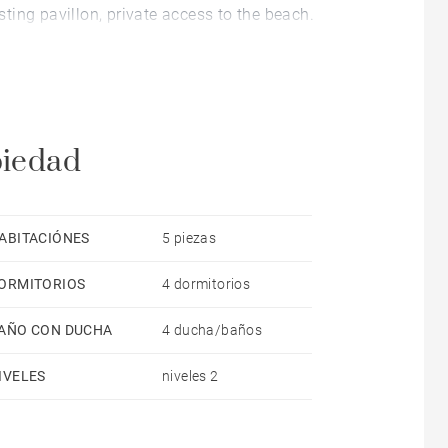
ing pavillon, private access to the beach.
piedad
ABITACIÓNES
5 piezas
ORMITORIOS
4 dormitorios
AÑO CON DUCHA
4 ducha/baños
IVELES
niveles 2