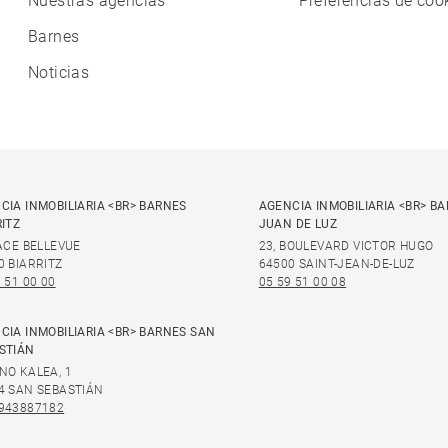
Nuestras agencias
Preferencias de coo
Barnes
Noticias
CIA INMOBILIARIA <BR> BARNES
AGENCIA INMOBILIARIA <BR> B
RITZ
JUAN DE LUZ
LACE BELLEVUE
23, BOULEVARD VICTOR HUGO
0 BIARRITZ
64500 SAINT-JEAN-DE-LUZ
 51 00 00
05 59 51 00 08
CIA INMOBILIARIA <BR> BARNES SAN
STIÁN
NO KALEA, 1
4 SAN SEBASTIÁN
943887182