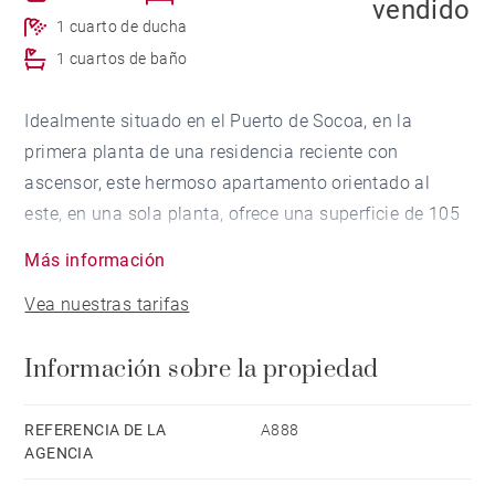
vendido
1 cuarto de ducha
1 cuartos de baño
Idealmente situado en el Puerto de Socoa, en la
primera planta de una residencia reciente con
ascensor, este hermoso apartamento orientado al
este, en una sola planta, ofrece una superficie de 105
m². Una logia de 11 m² y una amplia terraza de 46 m²
Más información
brindan unas vistas magníficas a la Bahía de San
Vea nuestras tarifas
Juan de Luz.
El apartamento se compone de un vestíbulo de
Información sobre la propiedad
entrada que da acceso al salón, una cocina con salida
a la logia, tres dormitorios, un cuarto de baño y un
cuarto de ducha.
REFERENCIA DE LA
A888
AGENCIA
El conjunto se completa con un garaje privado y
plazas de aparcamiento cómodas para tres vehículos