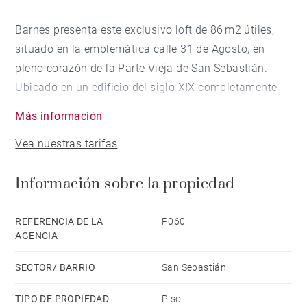
Barnes presenta este exclusivo loft de 86 m2 útiles,
situado en la emblemática calle 31 de Agosto, en
pleno corazón de la Parte Vieja de San Sebastián.
Ubicado en un edificio del siglo XIX completamente
rehabilitado y dotado de ascensor a cota cero, esta
Más información
propiedad combina la identidad histórica con el
Vea nuestras tarifas
confort contemporáneo.
Información sobre la propiedad
La vivienda ha sido objeto de una reforma integral,
llegando a protagonizar la portada de la revista
Diseño Interior. Su distribución tipo loft ofrece un
REFERENCIA DE LA
P060
AGENCIA
amplio salón-comedor con cocina abierta
completamente equipada, un dormitorio principal con
SECTOR/ BARRIO
San Sebastián
vestidor y baño en suite, además de un aseo de
cortesía. Existe la posibilidad de redistribuir el espacio
TIPO DE PROPIEDAD
Piso