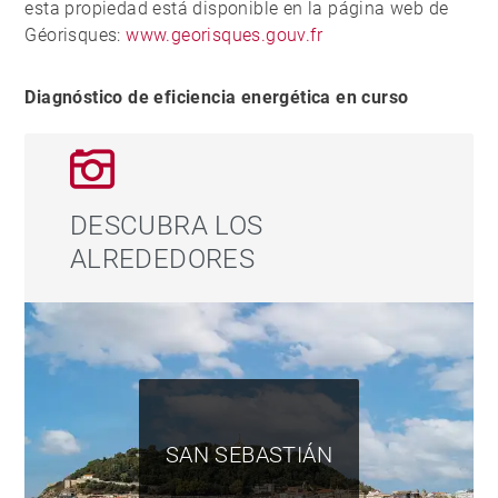
esta propiedad está disponible en la página web de
Incluye una plaza de garaje en el sótano del edificio,
Géorisques:
www.georisques.gouv.fr
con acceso directo mediante ascensor.
Diagnóstico de eficiencia energética en curso
Su ubicación es uno de sus principales atractivos:
frente a la bahía, con acceso inmediato a la playa, en
una calle tranquila y con escaso tráfico, y a poca
distancia a pie de todos los servicios, comercios,
DESCUBRA LOS
transporte y del centro de la ciudad.
ALREDEDORES
Una propiedad equilibrada que combina calidad de
vida, licencia turística activa y potencial de inversión,
en una de las direcciones más consolidadas y
valoradas de San Sebastián, en el Paseo de
Miraconcha.
SAN SEBASTIÁN