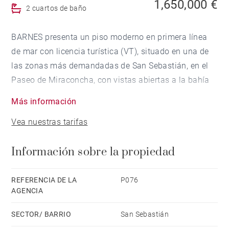
1,650,000 €
2 cuartos de baño
BARNES presenta un piso moderno en primera línea
de mar con licencia turística (VT), situado en una de
las zonas más demandadas de San Sebastián, en el
Paseo de Miraconcha, con vistas abiertas a la bahía
de La Concha.
Más información
Vea nuestras tarifas
La vivienda cuenta con aproximadamente 110 m² y se
encuentra en la primera planta de un edificio de
Información sobre la propiedad
hormigón de construcción reciente, que combina
estándares modernos con una ubicación privilegiada
frente al mar.
REFERENCIA DE LA
P076
AGENCIA
La distribución es cómoda y equilibrada. La zona de
SECTOR/ BARRIO
San Sebastián
día dispone de una cocina abierta integrada en el