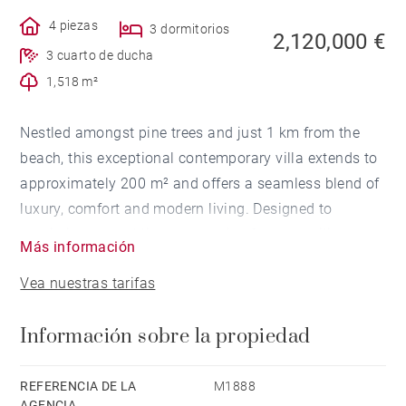
4 piezas
3 dormitorios
2,120,000 €
3 cuarto de ducha
1,518 m²
Nestled amongst pine trees and just 1 km from the
beach, this exceptional contemporary villa extends to
approximately 200 m² and offers a seamless blend of
luxury, comfort and modern living. Designed to
maximise natural light, expansive floor-to-ceiling
Más información
glazing creates an effortless connection between the
Vea nuestras tarifas
interior and the surrounding landscape.
Información sobre la propiedad
Arranged over two floors, the property features a
spacious open-plan living area comprising a lounge
with fireplace, dining area, fully fitted kitchen and a
REFERENCIA DE LA
M1888
AGENCIA