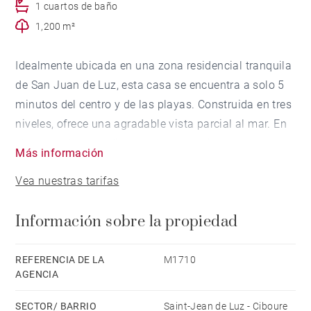
1 cuartos de baño
1,200 m²
Idealmente ubicada en una zona residencial tranquila
de San Juan de Luz, esta casa se encuentra a solo 5
minutos del centro y de las playas. Construida en tres
niveles, ofrece una agradable vista parcial al mar. En
el sótano, la casa dispone de un garaje para dos
Más información
coches, una bodega y un lavadero.
Vea nuestras tarifas
En la planta baja, hay un amplio salón de unos 70 m²
que da a la terraza y a la piscina, una sala de
Información sobre la propiedad
televisión, un comedor y una cocina abierta
conectada a una luminosa veranda.
En la planta superior, se encuentran cuatro
REFERENCIA DE LA
M1710
AGENCIA
dormitorios, tres cuartos de baño/ducha y un
despacho que puede convertirse en un dormitorio
SECTOR/ BARRIO
Saint-Jean de Luz - Ciboure