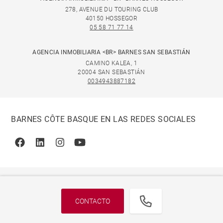
278, AVENUE DU TOURING CLUB
40150 HOSSEGOR
05 58 71 77 14
AGENCIA INMOBILIARIA <BR> BARNES SAN SEBASTIÁN
CAMINO KALEA, 1
20004 SAN SEBASTIÁN
0034943887182
BARNES CÔTE BASQUE EN LAS REDES SOCIALES
Facebook
Linkedin
Instagram
Youtube
CONTACTO
© 2026 BARNES, INTERNATIONAL REALTY - BARNES
INTERNATIONAL