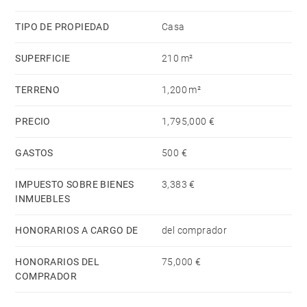
adicional. Una piscina climatizada de 9 x 4 metros
completa esta magnífica propiedad.
TIPO DE PROPIEDAD
Casa
SUPERFICIE
210 m²
TERRENO
1,200 m²
PRECIO
1,795,000 €
GASTOS
500 €
IMPUESTO SOBRE BIENES
3,383 €
INMUEBLES
HONORARIOS A CARGO DE
del comprador
HONORARIOS DEL
75,000 €
COMPRADOR