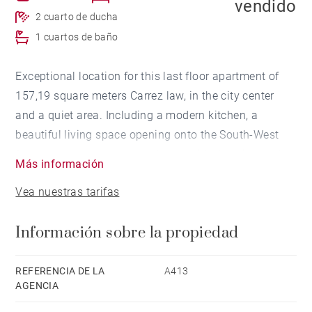
vendido
2 cuarto de ducha
1 cuartos de baño
Exceptional location for this last floor apartment of
157,19 square meters Carrez law, in the city center
and a quiet area. Including a modern kitchen, a
beautiful living space opening onto the South-West
facing terrace, 1 master bedroom with dressing and
Más información
bathroom and 3 bedrooms. Secure residence. Private
Vea nuestras tarifas
box in the basement for 2 cars and 1 cellar.
Información sobre la propiedad
REFERENCIA DE LA
A413
AGENCIA