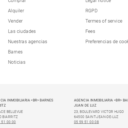
Comprar
Legal notice
Alquiler
RGPD
Vender
Termes of service
Las ciudades
Fees
Nuestras agencias
Preferencias de coo
Barnes
Noticias
CIA INMOBILIARIA <BR> BARNES
AGENCIA INMOBILIARIA <BR> B
RITZ
JUAN DE LUZ
LACE BELLEVUE
23, BOULEVARD VICTOR HUGO
0 BIARRITZ
64500 SAINT-JEAN-DE-LUZ
 51 00 00
05 59 51 00 08