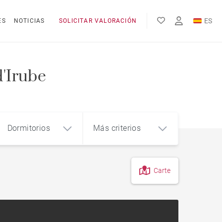
ES
ES
NOTICIAS
SOLICITAR VALORACIÓN
EN
FR
d'Irube
Dormitorios
Más criterios
Carte
4
5+
m²
Piso en el centro de la ciudad
Piso con terraza