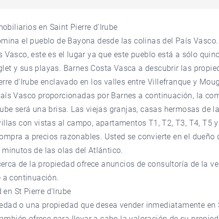
biliarios en Saint Pierre d'Irube
domina el pueblo de Bayona desde las colinas del País Vasco.
ís Vasco, este es el lugar ya que este pueblo está a sólo quin
let y sus playas. Barnes Costa Vasca a descubrir las propi
erre d'Irube enclavado en los valles entre Villefranque y Mou
 País Vasco proporcionadas por Barnes a continuación, la co
Irube será una brisa. Las viejas granjas, casas hermosas de l
villas con vistas al campo, apartamentos T1, T2, T3, T4, T5 
ompra a precios razonables. Usted se convierte en el dueño 
 minutos de las olas del Atlántico.
rca de la propiedad ofrece anuncios de consultoría de la ve
e a continuación.
en St Pierre d'Irube
iedad o una propiedad que desea vender inmediatamente en St
mbién ofrece para llevar a cabo la valoración de su propied