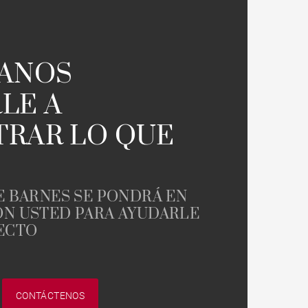
Jardin
Moderno contemporáneo
TANOS
Casa con vistas a la montaña
LE A
Plage à pied
RAR LO QUE
Casa en campo de golf
E BARNES SE PONDRÁ EN
N USTED PARA AYUDARLE
ECTO
CONTÁCTENOS