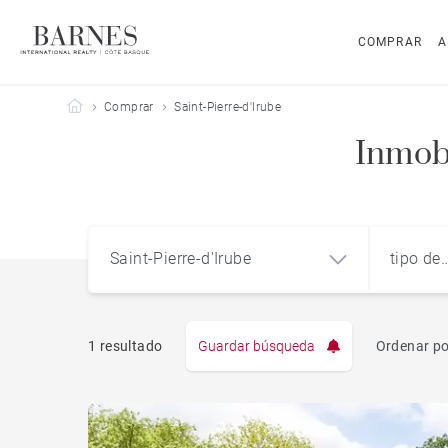
COMPRAR
A
Barnes Côte Basque
Comprar
Saint-Pierre-d'Irube
Inmobi
Saint-Pierre-d'Irube
tipo de
propie
1 resultado
Guardar búsqueda
Ordenar po
Pis
Saint-Pierre-d'Irube (64990)