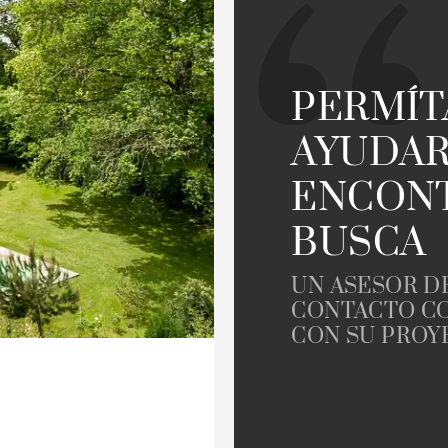
Parking / Garage
Casa con piscina
llo
Obra nueva
Oficinas
PERMÍ
Piso con balcón
AYUDAR
Ascenseur
ENCONT
edad
Vivienda para reformar
BUSCA
Vue Adour
UN ASESOR D
CONTACTO CO
CON SU PROY