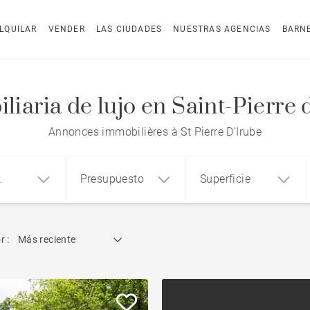
LQUILAR
VENDER
LAS CIUDADES
NUESTRAS AGENCIAS
BARN
liaria de lujo en Saint-Pierre 
Annonces immobilières à St Pierre D'Irube
Presupuesto
Superficie
dad
Búsqueda por referencia
r :
Más reciente
1
2
3
m²
€
€
Ático
o
Casa
Terreno
Casa con vistas al mar