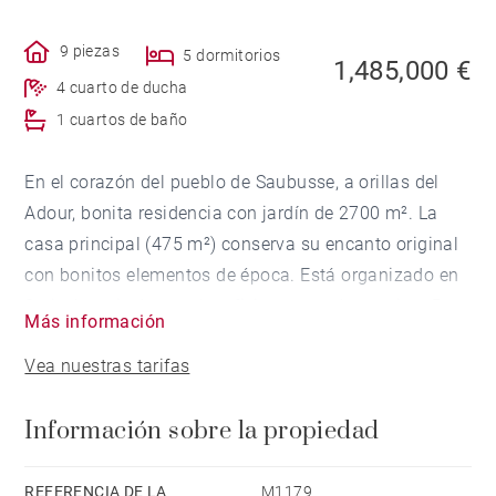
9 piezas
5 dormitorios
1,485,000 €
4 cuarto de ducha
1 cuartos de baño
En el corazón del pueblo de Saubusse, a orillas del
Adour, bonita residencia con jardín de 2700 m². La
casa principal (475 m²) conserva su encanto original
con bonitos elementos de época. Está organizado en
3 niveles e incluye sala, oficina, comedor, cocina, 5
Más información
dormitorios, 5 baños, buhardilla convertida en sala de
Vea nuestras tarifas
juegos y recepción.
La dependencia (300 m²) es una vivienda que cuenta
Información sobre la propiedad
con 2 viviendas, 5 dormitorios, 4 baños.
Piscina, cocina de verano, bodega, taller, sala de
calderas, garajes completan la propiedad.
REFERENCIA DE LA
M1179