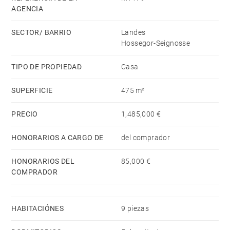
AGENCIA
Gran potencial para desarrollar una actividad turística
y de alquiler profesional.
SECTOR/ BARRIO
Landes
Hossegor y las playas del océano a 30 minutos
Hossegor-Seignosse
Estación de TGV de Dax a 20 minutos
TIPO DE PROPIEDAD
Casa
Aeropuerto de Biarritz a 40 minutos
SUPERFICIE
475 m²
PRECIO
1,485,000 €
HONORARIOS A CARGO DE
del comprador
HONORARIOS DEL
85,000 €
COMPRADOR
HABITACIÓNES
9 piezas