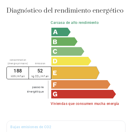
Diagnóstico del rendimiento energético
Carcasa de alto rendimiento
consommation
(énergie primaire)
émission
188
52
kWh/m².an
kg CO₂/m².an
passoire
énergétique
Viviendas que consumen mucha energía
Bajas emisiones de CO2