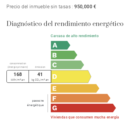
Precio del inmueble sin tasas :
950,000 €
Diagnóstico del rendimiento energético
Carcasa de alto rendimiento
consommation
(énergie primaire)
émission
168
41
kWh/m².an
kg CO₂/m².an
passoire
énergétique
Viviendas que consumen mucha energía