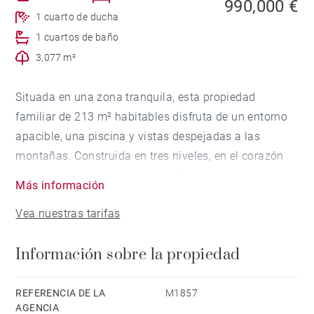
990,000 €
1 cuarto de ducha
1 cuartos de baño
3,077 m²
Situada en una zona tranquila, esta propiedad
familiar de 213 m² habitables disfruta de un entorno
apacible, una piscina y vistas despejadas a las
montañas. Construida en tres niveles, en el corazón
de un jardín paisajístico de 3.077 m², ofrece un gran
Más información
potencial en un entorno privilegiado.
Vea nuestras tarifas
La planta baja consta de un hall de entrada, un
Información sobre la propiedad
amplio salón-comedor con chimenea que se abre a
una veranda climatizada con vistas al jardín, dos
dormitorios —uno de ellos con balcón—, un baño
REFERENCIA DE LA
M1857
AGENCIA
completo y un cuarto de ducha.