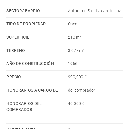
En la planta superior, cuatro dormitorios adicionales,
SECTOR/ BARRIO
Autour de Saint-Jean de Luz
uno de ellos con balcón, un baño y un despacho en
mezzanine completan la zona de descanso.
TIPO DE PROPIEDAD
Casa
SUPERFICIE
213 m²
El sótano incluye un amplio garaje, una lavandería, un
taller, una sala de calderas, así como el cuarto técnico
TERRENO
3,077 m²
de la piscina.
AÑO DE CONSTRUCCIÓN
1966
PRECIO
990,000 €
HONORARIOS A CARGO DE
del comprador
HONORARIOS DEL
40,000 €
COMPRADOR