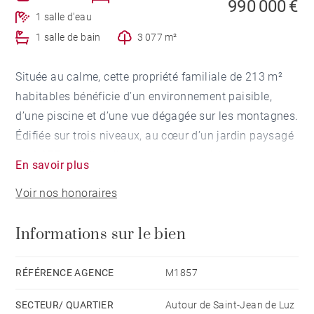
990 000 €
1 salle d'eau
1 salle de bain
3 077 m²
Située au calme, cette propriété familiale de 213 m²
habitables bénéficie d’un environnement paisible,
d’une piscine et d’une vue dégagée sur les montagnes.
Édifiée sur trois niveaux, au cœur d’un jardin paysagé
de 3 077 m², elle offre un beau potentiel dans un
En savoir plus
cadre privilégié.
Voir nos honoraires
Le rez-de-chaussée comprend une entrée, un vaste
Informations sur le bien
salon-séjour avec cheminée prolongé par une véranda
climatisée ouverte sur le jardin, deux chambres dont
une avec balcon, une salle de bains privative et une
RÉFÉRENCE AGENCE
M1857
salle d’eau.
SECTEUR/ QUARTIER
Autour de Saint-Jean de Luz
À l’étage, quatre chambres supplémentaires, dont une