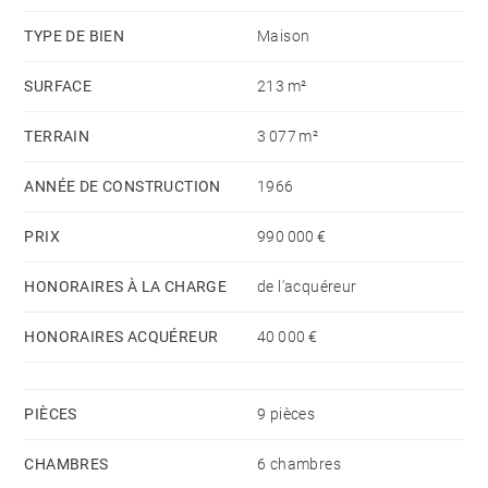
avec balcon, une salle de bains et un bureau en
TYPE DE BIEN
Maison
mezzanine composent l’espace nuit.
SURFACE
213 m²
Le sous-sol accueille un vaste garage, une buanderie,
TERRAIN
3 077 m²
un atelier, une chaufferie ainsi que le local technique
de la piscine.
ANNÉE DE CONSTRUCTION
1966
PRIX
990 000 €
HONORAIRES À LA CHARGE
de l'acquéreur
HONORAIRES ACQUÉREUR
40 000 €
PIÈCES
9 pièces
CHAMBRES
6 chambres