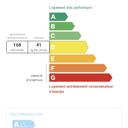
Logement très performant
consommation
(énergie primaire)
émission
168
41
kWh/m².an
kg CO₂/m².an
passoire
énergétique
Logement extrêmement consommateur
d'énergie
Peu d'émission CO2