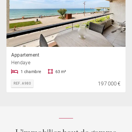
Appartement
Hendaye
1 chambre
63 m²
197 000 €
REF. A980