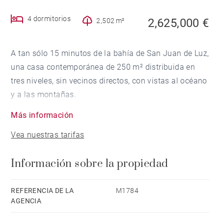
4 dormitorios
2,625,000 €
2,502 m²
A tan sólo 15 minutos de la bahía de San Juan de Luz,
una casa contemporánea de 250 m² distribuida en
tres niveles, sin vecinos directos, con vistas al océano
y a las montañas.
En la planta baja, la casa dispone de una entrada con
Más información
almacenamiento, un salón luminoso, un comedor, una
Vea nuestras tarifas
cocina y 3 suites con cuarto de ducha y armarios
empotrados. Todo da hacia el exterior.
Información sobre la propiedad
En la planta superior, una suite con baño y ducha,
vestidor y una terraza con un panorama despejado.
En el exterior, una piscina climatizada de 10 × 5 m, un
REFERENCIA DE LA
M1784
AGENCIA
espacio de spa, una caseta acondicionada como
dormitorio con cuarto de ducha y aseo, un garaje