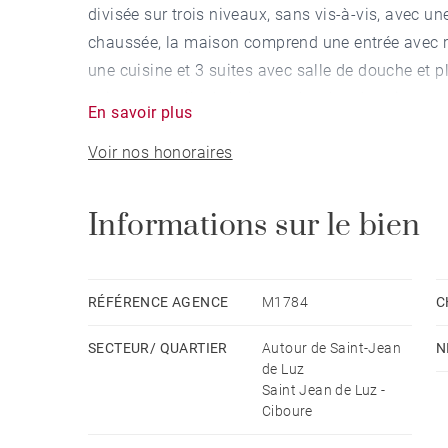
divisée sur trois niveaux, sans vis-à-vis, avec u
chaussée, la maison comprend une entrée avec r
une cuisine et 3 suites avec salle de douche et pl
suite avec salle de bains et douche, dressing et
En savoir plus
À l’extérieur, sur un terrain de 2 502 m² une pis
Voir nos honoraires
house aménagé en chambre avec salle de douche e
une arrière-cuisine.
Informations sur le bien
RÉFÉRENCE AGENCE
M1784
C
SECTEUR/ QUARTIER
Autour de Saint-Jean
N
de Luz
Saint Jean de Luz -
Ciboure