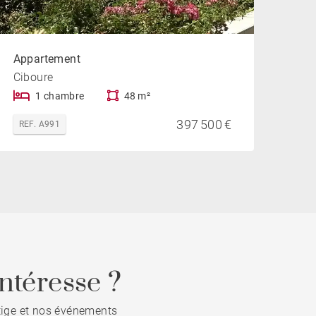
Appartement
Ciboure
1 chambre
48 m²
397 500 €
REF. A991
ntéresse ?
stige et nos événements