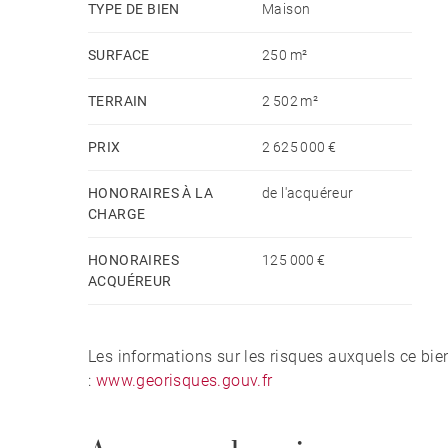
TYPE DE BIEN
Maison
SURFACE
250 m²
TERRAIN
2 502 m²
PRIX
2 625 000 €
HONORAIRES À LA
de l'acquéreur
CHARGE
HONORAIRES
125 000 €
ACQUÉREUR
Les informations sur les risques auxquels ce bie
:
www.georisques.gouv.fr