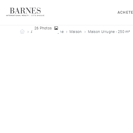
ACHET
26 Photos
Barnes Côte Basque
Acheter
Urrugne
Maison
Maison Urrugne - 250 m²