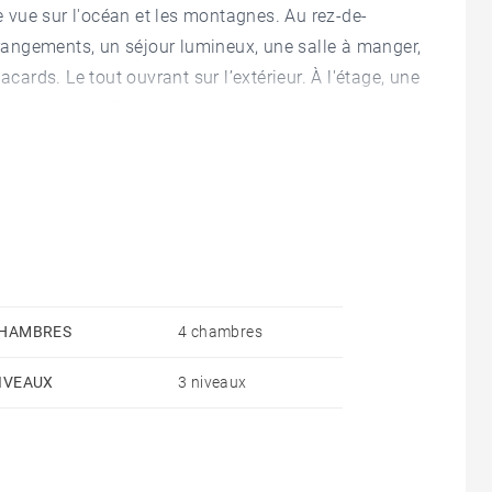
ne vue sur l'océan et les montagnes. Au rez-de-
angements, un séjour lumineux, une salle à manger,
acards. Le tout ouvrant sur l’extérieur. À l'étage, une
 une terrasse offrant un panorama dégagé.
cine chauffée de 10 × 5 m, un espace spa, un pool-
t toilettes, un double garage, une buanderie et
HAMBRES
4 chambres
IVEAUX
3 niveaux