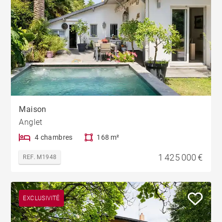
Maison
Anglet
4 chambres
168 m²
1 425 000 €
REF. M1948
EXCLUSIVITÉ