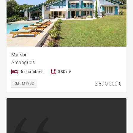
Maison
Arcangues
6 chambres
380 m²
2 890 000 €
REF. M1932