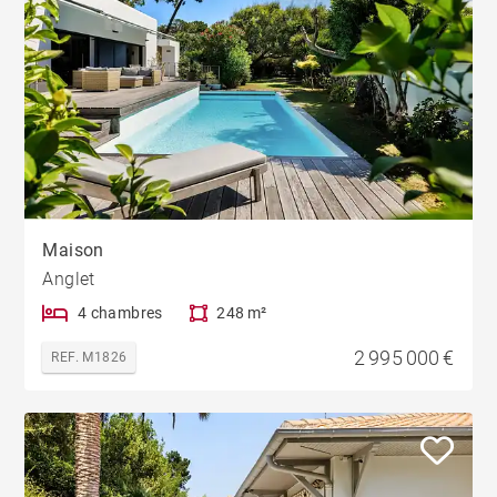
Maison
Anglet
4 chambres
248 m²
2 995 000 €
REF. M1826