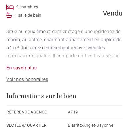
2 chambres
Vendu
1 salle de bain
Situé au deuxième et dernier étage d'une résidence de
renom, au calme, charmant appartement en duplex de
54 m² (loi carrez) entièrement rénové avec des
matériaux de qualité. Il comporte un très beau séjour
ouvrant sur terrasse, une chambre ainsi qu'un espace
En savoir plus
nuit. Le bien dispose également d'une place de
Voir nos honoraires
parking et d'une cave. Un vaste parc arboré entoure la
copropriété située à 2 pas du golf et des plages.
Informations sur le bien
RÉFÉRENCE AGENCE
A719
SECTEUR/ QUARTIER
Biarritz-Anglet-Bayonne