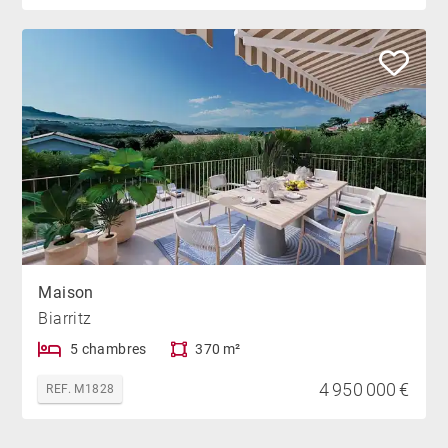
Maison
Biarritz
5 chambres
370 m²
4 950 000 €
REF. M1828