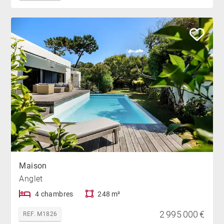
Maison
Anglet
4 chambres
248 m²
2 995 000 €
REF. M1826