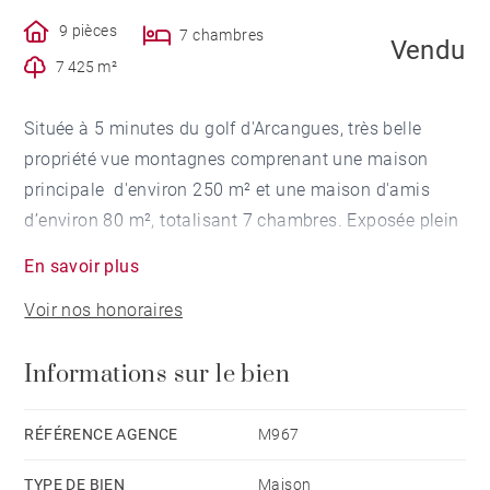
9 pièces
7 chambres
Vendu
7 425 m²
Située à 5 minutes du golf d'Arcangues, très belle
propriété vue montagnes comprenant une maison
principale d'environ 250 m² et une maison d'amis
d’environ 80 m², totalisant 7 chambres. Exposée plein
sud, elle dispose également d'un magnifique parc
En savoir plus
fleuri de 7425 m², d'une piscine de 12x6m et de belles
Voir nos honoraires
terrasses ensoleillées. Une cave, un garage fermé pour
2 voitures et un carport complètent ce bien
Informations sur le bien
d'exception à seulement 10 minutes de Biarritz.
RÉFÉRENCE AGENCE
M967
TYPE DE BIEN
Maison