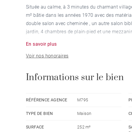
Située au calme, à 3 minutes du charmant villag
m² bâtie dans les années 1970 avec des matéria
double salon avec cheminée , un autre salon bibl
jardin, 4 chambres de plain-pied et une mezzanin
Terrain arboré et plat de 6.700 m² avec piscine 
En savoir plus
maison offre un très fort potentiel, à seulement 1
Voir nos honoraires
Informations sur le bien
RÉFÉRENCE AGENCE
M795
P
TYPE DE BIEN
Maison
C
SURFACE
252 m²
S