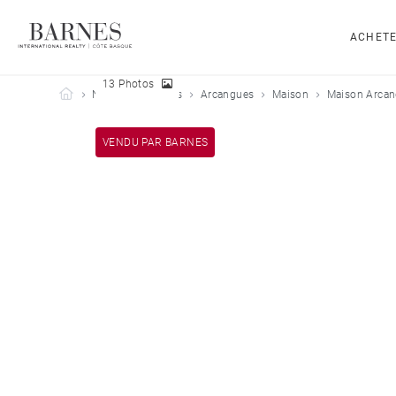
ACHET
13 Photos
Barnes Côte Basque
Nos biens vendus
Arcangues
Maison
Maison Arcan
VENDU PAR BARNES