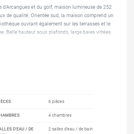
e d'Arcangues et du golf, maison lumineuse de 252
ux de qualité. Orientée sud, la maison comprend un
iothèque ouvrant également sur les terrasses et le
e. Belle hauteur sous plafonds, large baies vitrées.
chauffée. Grand garage, chambre de service. La
0 minutes des plages et du centre ville de Biarritz.
IÈCES
6 pièces
HAMBRES
4 chambres
ALLES D'EAU / DE
2 salles d'eau / de bain