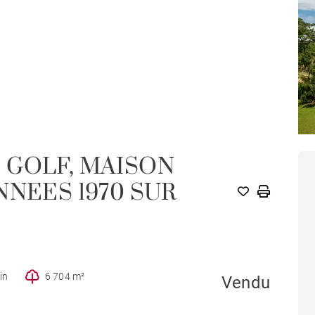
 GOLF, MAISON
NNEES 1970 SUR
in
6 704 m²
Vendu