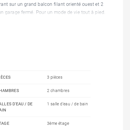
nt sur un grand balcon filant orienté ouest et 2
un garage fermé. Pour un mode de vie tout à pied.
IÈCES
3 pièces
HAMBRES
2 chambres
ALLES D'EAU / DE
1 salle d'eau / de bain
AIN
TAGE
3ème étage