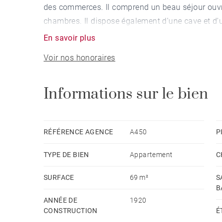
des commerces. Il comprend un beau séjour ouvra
chambres. Il dispose également d'une cave et d'
En savoir plus
Voir nos honoraires
Informations sur le bien
RÉFÉRENCE AGENCE
A450
P
TYPE DE BIEN
Appartement
C
SURFACE
69 m²
S
B
ANNÉE DE
1920
CONSTRUCTION
É