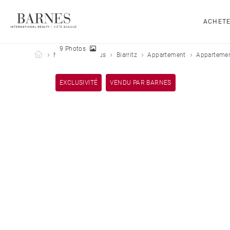
ACHET
9 Photos
Barnes Côte Basque
Nos biens vendus
Biarritz
Appartement
Appartement
EXCLUSIVITÉ
VENDU PAR BARNES