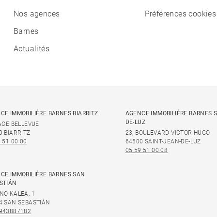
Nos agences
Préférences cookies
Barnes
Actualités
CE IMMOBILIÈRE BARNES BIARRITZ
AGENCE IMMOBILIÈRE BARNES S
DE-LUZ
LACE BELLEVUE
0 BIARRITZ
23, BOULEVARD VICTOR HUGO
 51 00 00
64500 SAINT-JEAN-DE-LUZ
05 59 51 00 08
CE IMMOBILIÈRE BARNES SAN
STIÁN
NO KALEA, 1
4 SAN SEBASTIÁN
943887182