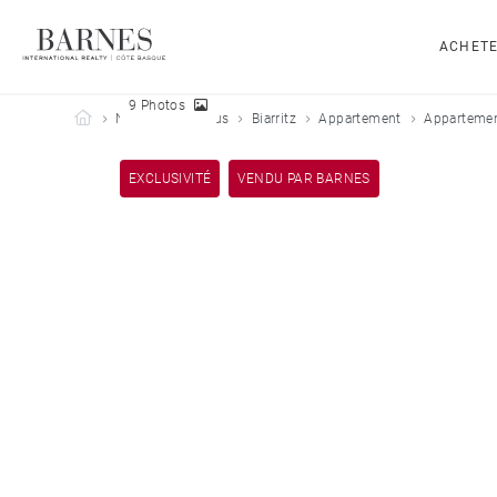
ACHET
9 Photos
Barnes Côte Basque
Nos biens vendus
Biarritz
Appartement
Appartement
EXCLUSIVITÉ
VENDU PAR BARNES