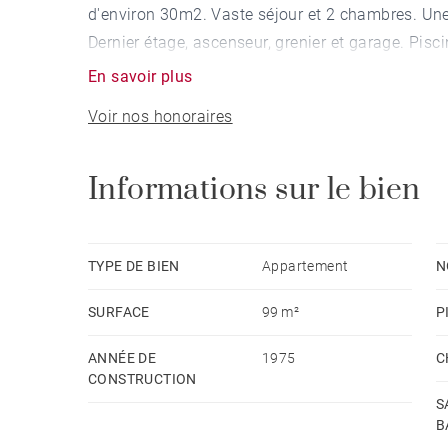
d'environ 30m2. Vaste séjour et 2 chambres. Un
Dernier étage, ascenseur, grenier et garage. Pisc
En savoir plus
Voir nos honoraires
Informations sur le bien
TYPE DE BIEN
Appartement
N
SURFACE
99 m²
P
ANNÉE DE
1975
C
CONSTRUCTION
S
B