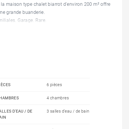
 la maison type chalet biarrot d'environ 200 m² offre
une grande buanderie.
iliales. Garage. Rare.
IÈCES
6 pièces
HAMBRES
4 chambres
ALLES D'EAU / DE
3 salles d'eau / de bain
AIN