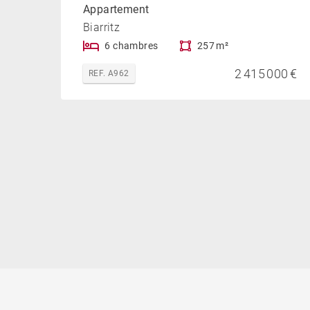
Appartement
Biarritz
6 chambres
257 m²
2 415 000 €
REF. A962