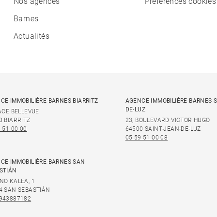
Nos agences
Préférences cookies
Barnes
Actualités
CE IMMOBILIÈRE BARNES BIARRITZ
AGENCE IMMOBILIÈRE BARNES S
DE-LUZ
LACE BELLEVUE
0 BIARRITZ
23, BOULEVARD VICTOR HUGO
 51 00 00
64500 SAINT-JEAN-DE-LUZ
05 59 51 00 08
CE IMMOBILIÈRE BARNES SAN
STIÁN
NO KALEA, 1
4 SAN SEBASTIÁN
943887182