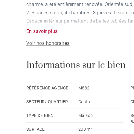
charme, a été entièrement rénovée. Orientée sud,
2 espaces salon, 4 chambres, 3 pièces d'eau et 
Espace extérieur permettant de belles tablées fam
En savoir plus
Voir nos honoraires
Informations sur le bien
RÉFÉRENCE AGENCE
M882
P
SECTEUR/ QUARTIER
Centre
C
TYPE DE BIEN
Maison
S
B
SURFACE
200 m²