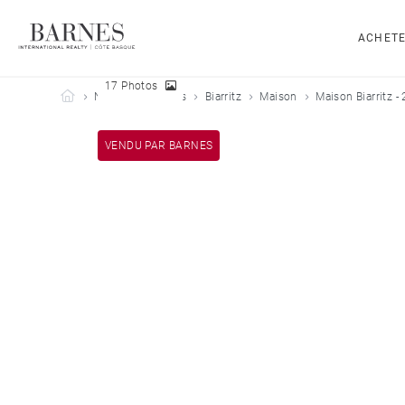
ACHET
17 Photos
Barnes Côte Basque
Nos biens vendus
Biarritz
Maison
Maison Biarritz -
VENDU PAR BARNES