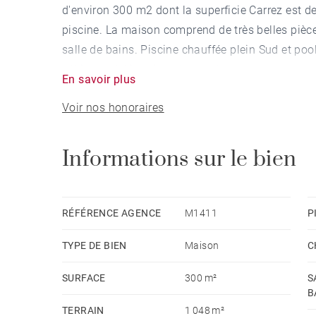
d'environ 300 m2 dont la superficie Carrez est d
piscine. La maison comprend de très belles pièce
salle de bains. Piscine chauffée plein Sud et poo
véhicules à l'intérieur du terrain.
En savoir plus
Voir nos honoraires
Informations sur le bien
RÉFÉRENCE AGENCE
M1411
P
TYPE DE BIEN
Maison
C
SURFACE
300 m²
S
B
TERRAIN
1 048 m²