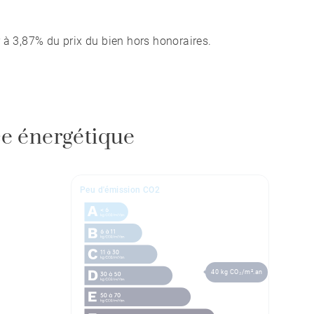
 à 3,87% du prix du bien hors honoraires.
e énergétique
Peu d'émission CO2
40 kg CO₂/m².an