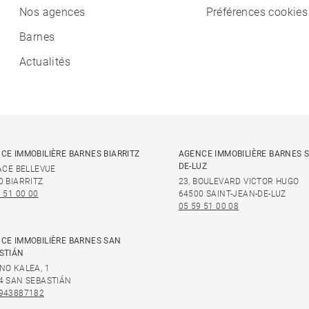
Nos agences
Préférences cookies
Barnes
Actualités
CE IMMOBILIÈRE BARNES BIARRITZ
AGENCE IMMOBILIÈRE BARNES S
DE-LUZ
LACE BELLEVUE
0 BIARRITZ
23, BOULEVARD VICTOR HUGO
 51 00 00
64500 SAINT-JEAN-DE-LUZ
05 59 51 00 08
CE IMMOBILIÈRE BARNES SAN
STIÁN
NO KALEA, 1
4 SAN SEBASTIÁN
943887182