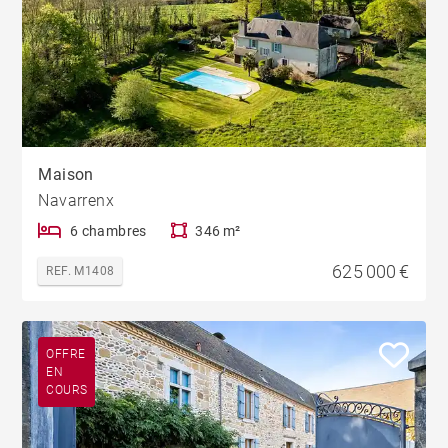
Maison
Navarrenx
6 chambres
346 m²
625 000 €
REF. M1408
OFFRE
EN
COURS