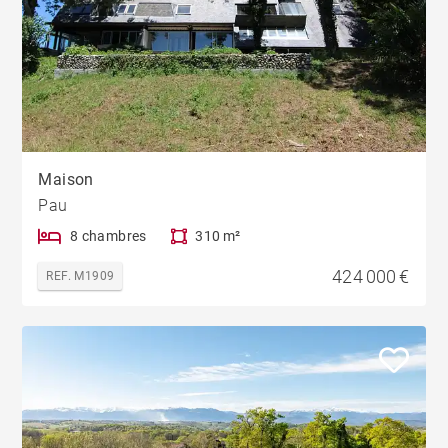
Maison
Pau
8 chambres
310 m²
424 000 €
REF. M1909