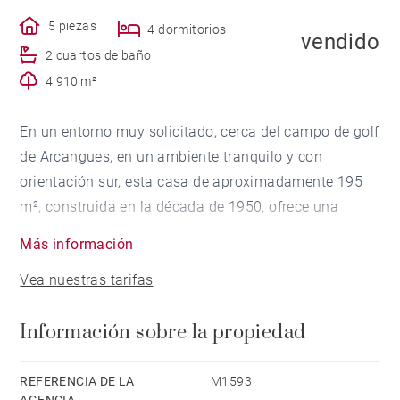
5 piezas
4 dormitorios
vendido
2 cuartos de baño
4,910 m²
En un entorno muy solicitado, cerca del campo de golf
de Arcangues, en un ambiente tranquilo y con
orientación sur, esta casa de aproximadamente 195
m², construida en la década de 1950, ofrece una
distribución moderna conservando su encanto y
Más información
carácter. En buen estado estructural, requerirá
Vea nuestras tarifas
algunos trabajos de actualización y decoración.
Información sobre la propiedad
Situada en una posición dominante sobre una parcela
de alrededor de 4.900 m², con hermosos árboles y sin
ningún tipo de vistas directas de vecinos, la propiedad
REFERENCIA DE LA
M1593
AGENCIA