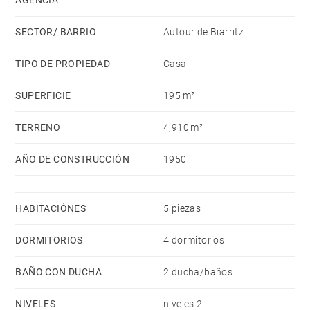
permite la construcción de una piscina si se desea.
SECTOR/ BARRIO
Autour de Biarritz
TIPO DE PROPIEDAD
Casa
SUPERFICIE
195 m²
TERRENO
4,910 m²
AÑO DE CONSTRUCCIÓN
1950
HABITACIÓNES
5 piezas
DORMITORIOS
4 dormitorios
BAÑO CON DUCHA
2 ducha/baños
NIVELES
niveles 2