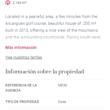
2,184 m²
Located in a peaceful area, a few minutes from the
Arcangues golf course, beautiful house of 205 m²
built in 2013, offering a nice view of the mountains
and the surrounding countryside. Facing south-west,
the house is bright and features a large living room
Más información
opening onto terrace, 4 bedrooms including a
Vea nuestras tarifas
beautiful master suite and a beautiful office space
mezzanine. Fireplace, high ceilings. 2200 m² land
Información sobre la propiedad
with swimming pool and summer kitchen. A garage
for 2 vehicles completes the property.
REFERENCIA DE LA
M836
AGENCIA
TIPO DE PROPIEDAD
Casa