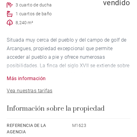
vendido
3 cuarto de ducha
1 cuartos de baño
8,240 m²
Situada muy cerca del pueblo y del campo de golf de
Arcangues, propiedad excepcional que permite
acceder al pueblo a pie y ofrece numerosas
posibilidades. La finca del siglo XVII se extiende sobre
unos 360 m² y cuenta con 800 m² de anexos por
Más información
acondicionar. La casa incluye una entrada con una
Vea nuestras tarifas
magnífica chimenea, un amplio salón abierto al patio
central, 6 dormitorios, entre ellos 3 hermosas suites,
Información sobre la propiedad
un salón-biblioteca y un invernadero que puede servir
como taller de artista o casa de piscina. Garaje.
Terreno de más de 8.200 m² con una hermosa piscina
REFERENCIA DE LA
M1623
AGENCIA
de piedra.