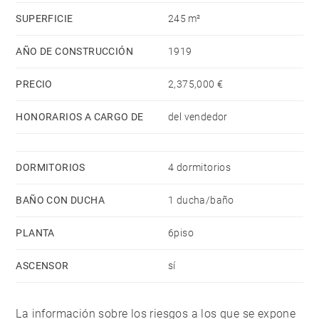
mármol y amplios balcones que ofrecen
SUPERFICIE
245 m²
impresionantes vistas de la ciudad. Actualmente
distribuido en varias estancias y dormitorios, su
AÑO DE CONSTRUCCIÓN
1919
generosa superficie brinda infinitas posibilidades para
una renovación personalizada adaptada al estilo de
PRECIO
2,375,000 €
vida contemporáneo de lujo.
HONORARIOS A CARGO DE
del vendedor
Una propiedad única en un entorno icónico, este ático
representa una oportunidad excepcional para quienes
DORMITORIOS
4 dormitorios
buscan elegancia, confort y una ubicación
BAÑO CON DUCHA
1 ducha/baño
inmejorable en la avenida más codiciada de San
Sebastián.
PLANTA
6piso
ASCENSOR
sí
La información sobre los riesgos a los que se expone