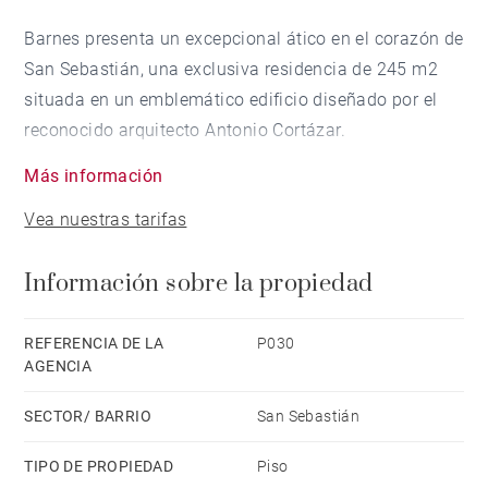
Barnes presenta un excepcional ático en el corazón de
San Sebastián, una exclusiva residencia de 245 m2
situada en un emblemático edificio diseñado por el
reconocido arquitecto Antonio Cortázar.
Más información
Ubicado en la prestigiosa Avenida de la Libertad, esta
Vea nuestras tarifas
joya arquitectónica es un reflejo de la elegante
expansión urbana de la ciudad a finales del siglo XIX
Información sobre la propiedad
y principios del XX. Cortázar, el visionario detrás del
"Ensanche de Cortázar", dio forma al carácter
distintivo de San Sebastián, combinando
REFERENCIA DE LA
P030
AGENCIA
sofisticación, armonía y un estilo atemporal.
SECTOR/ BARRIO
San Sebastián
Este magnífico ático conserva el encanto de su época,
con techos altos, molduras ornamentadas, suelos de
TIPO DE PROPIEDAD
Piso