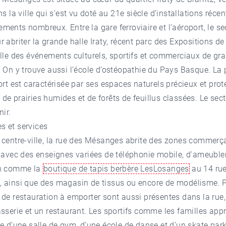
ns la ville qui s’est vu doté au 21e siècle d’installations récen
ents nombreux. Entre la gare ferroviaire et l’aéroport, le se
 abriter la grande halle Iraty, récent parc des Expositions de 
lle des événements culturels, sportifs et commerciaux de gr
 On y trouve aussi l’école d’ostéopathie du Pays Basque. La 
ort est caractérisée par ses espaces naturels précieux et prot
e prairies humides et de forêts de feuillus classées. Le sect
nir.
 et services
 centre-ville, la rue des Mésanges abrite des zones commerç
 avec des enseignes variées de téléphonie mobile, d'ameuble
on comme la
boutique de tapis berbère LesLosanges
au 14 ru
 ainsi que des magasin de tissus ou encore de modélisme. P
de restauration à emporter sont aussi présentes dans la rue,
sserie et un restaurant. Les sportifs comme les familles app
e d’une salle de gym, d’une école de danse et d’un skate park