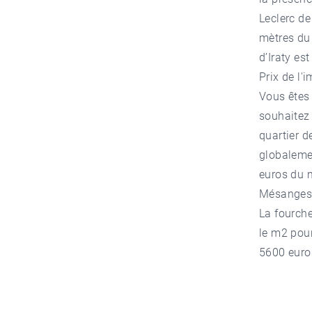
Leclerc de
mètres du 
d’Iraty es
Prix de l
Vous êtes
souhaitez 
quartier d
globaleme
euros du m
Mésanges 
La fourche
le m2 pou
5600 euro