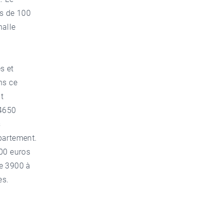
ns de 100
halle
s et
ns ce
t
 4650
s
partement.
800 euros
e 3900 à
es.