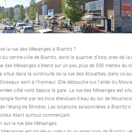
ve la rue des Mésanges à Biarritz ?
 du centre-ville de Biarritz, dans le quartier d’Iraty près de la
rue des Mésanges s’étend sur un peu plus de 500 mètres du n
se situe dans la continuité de la rue des Alouettes, dans ce qu
’oiseaux sont à l’honneur. Elle débouche sur l’allée du Mour
ferrées côté nord depuis la gare. La rue des Mésanges est sit
iangle formé par les trois étendues d’eau du lac de Mouriscot
de l’étang de Brindos. Les
locations saisonnières à Biarritz
s'
secteur étant surtout commerçant.
ir sur la rue des Mésanges
 Mésanges est située au cœur du quartier Iraty de Biarritz, vé