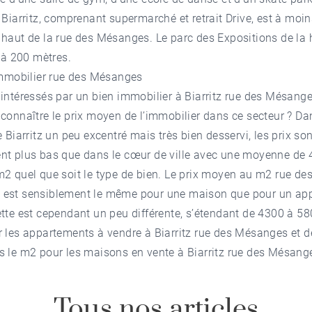
 Biarritz, comprenant supermarché et retrait Drive, est à moi
haut de la rue des Mésanges. Le parc des Expositions de la 
t à 200 mètres.
'immobilier rue des Mésanges
 intéressés par un
bien immobilier à Biarritz
rue des Mésange
connaître le prix moyen de l’immobilier dans ce secteur ? Da
e Biarritz un peu excentré mais très bien desservi, les prix son
nt plus bas que dans le cœur de ville avec une moyenne de
2 quel que soit le type de bien. Le prix moyen au m2 rue de
est sensiblement le même pour une maison que pour un ap
tte est cependant un peu différente, s’étendant de 4300 à 5
r les
appartements à vendre à Biarritz
rue des Mésanges et d
s le m2 pour les
maisons en vente à Biarritz
rue des Mésang
Tous nos articles