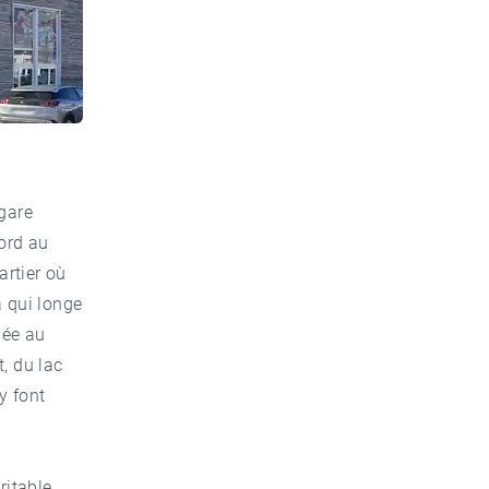
 gare
ord au
artier où
a qui longe
uée au
, du lac
y font
ritable