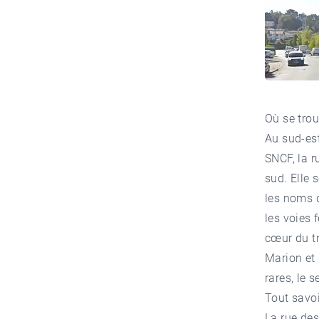
Où se trou
Au sud-est
SNCF, la 
sud. Elle 
les noms d
les voies 
cœur du tr
Marion et 
rares, le 
Tout savo
La rue des