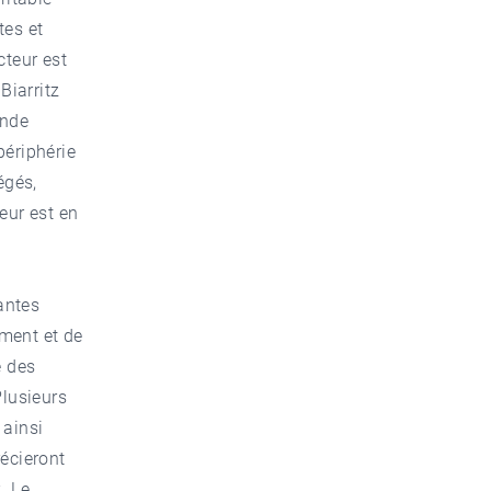
tes et
cteur est
Biarritz
ande
périphérie
égés,
eur est en
antes
ment et de
e des
lusieurs
 ainsi
récieront
. Le