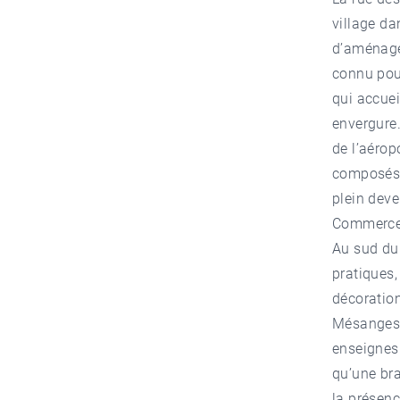
village da
d’aménagem
connu pour
qui accuei
envergure.
de l’aérop
composés d
plein deve
Commerces
Au sud du
pratiques,
décorati
Mésanges,
enseignes 
qu’une bra
la présenc