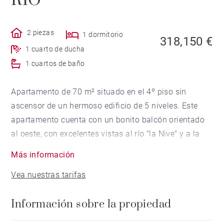
RÍO
2 piezas
1 dormitorio
318,150 €
1 cuarto de ducha
1 cuartos de baño
Apartamento de 70 m² situado en el 4º piso sin
ascensor de un hermoso edificio de 5 niveles. Este
apartamento cuenta con un bonito balcón orientado
al oeste, con excelentes vistas al río "la Nive" y a la
catedral. Consta de un amplio salón/ cocina de más
Más información
de 46 m², un dormitorio con armario empotrado, un
Vea nuestras tarifas
baño y un baño con ducha. Una habitación adicional
se puede renovar. Esta propiedad ofrece un estilo de
Información sobre la propiedad
vida a pie, cerca de los comercios y tiendas.