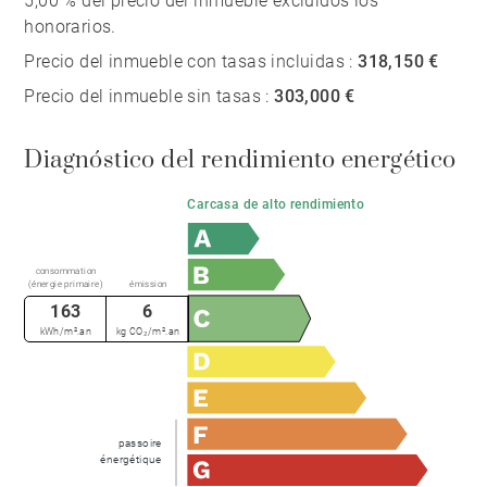
5,00 % del precio del inmueble excluidos los
honorarios.
Precio del inmueble con tasas incluidas :
318,150 €
Precio del inmueble sin tasas :
303,000 €
Diagnóstico del rendimiento energético
Carcasa de alto rendimiento
consommation
(énergie primaire)
émission
163
6
kWh/m².an
kg CO₂/m².an
passoire
énergétique