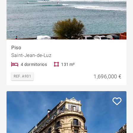
Piso
Saint-Jean-de-Luz
4 dormitorios
131 m²
1,696,000 €
REF. A931