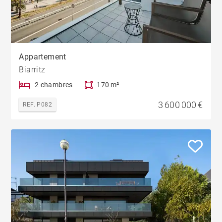
Appartement
Biarritz
2 chambres
170 m²
3 600 000 €
REF. P082