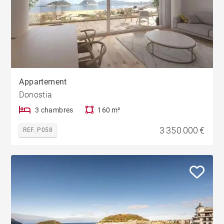
Appartement
Donostia
3 chambres
160 m²
3 350 000 €
REF. P058