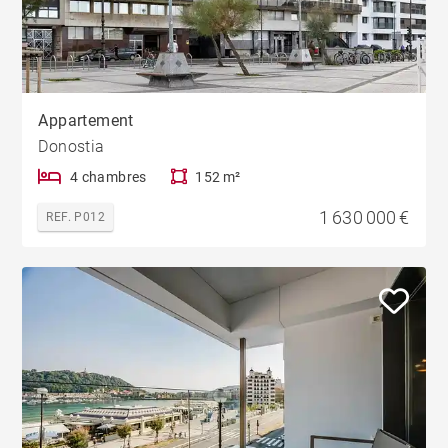
Appartement
Donostia
4 chambres
152 m²
1 630 000 €
REF. P012