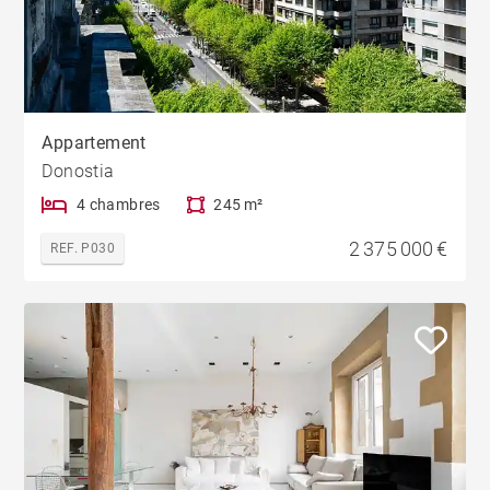
Appartement
Donostia
4 chambres
245 m²
2 375 000 €
REF. P030