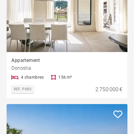
Appartement
Donostia
4 chambres
156 m²
2 750 000 €
REF. P080