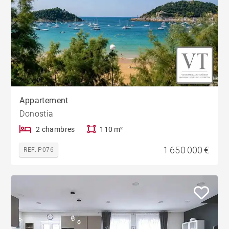
Appartement
Donostia
2 chambres
110 m²
1 650 000 €
REF. P076