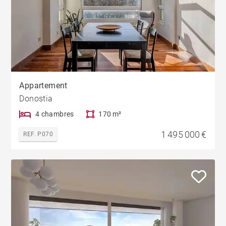
Appartement
Donostia
4 chambres
170 m²
1 495 000 €
REF. P070