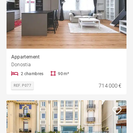
Appartement
Donostia
2 chambres
90 m²
714 000 €
REF. P077