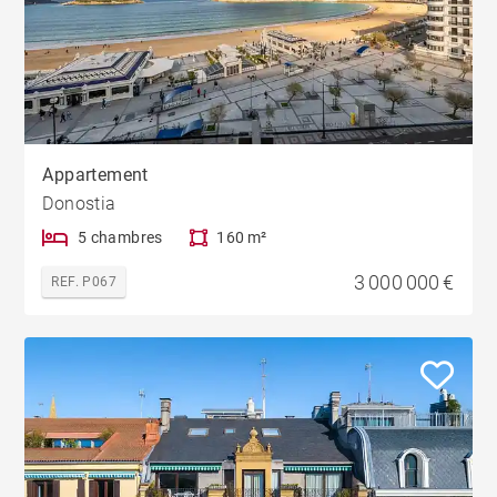
Appartement
Donostia
5 chambres
160 m²
3 000 000 €
REF. P067