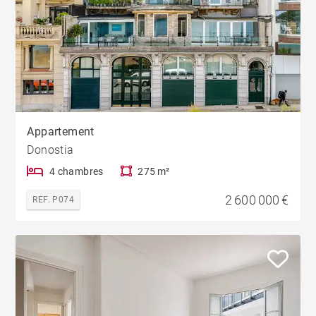
Appartement
Donostia
4 chambres
275 m²
2 600 000 €
REF. P074