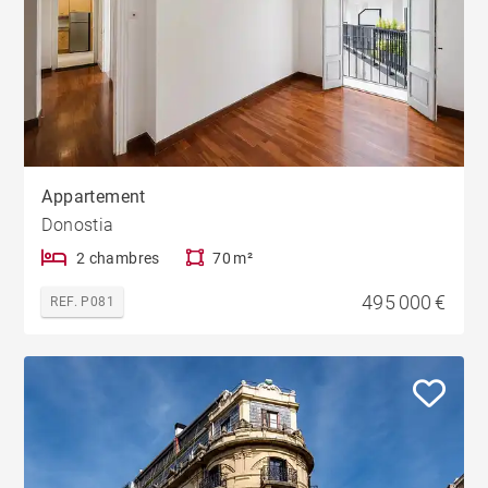
Appartement
Donostia
2 chambres
70 m²
495 000 €
REF. P081