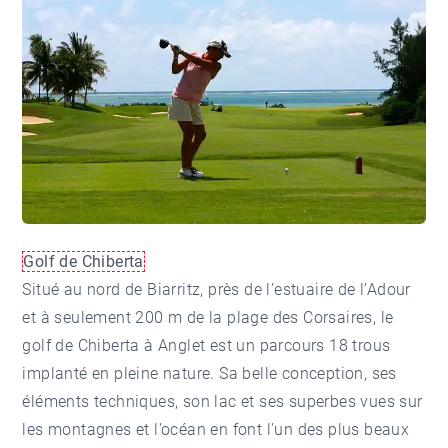
Golf de Chiberta
Situé au nord de Biarritz, près de l’estuaire de l’Adour
et à seulement 200 m de la plage des Corsaires, le
golf de
Chiberta à Anglet
est un parcours 18 trous
implanté en pleine nature. Sa belle conception, ses
éléments techniques, son lac et ses superbes vues sur
les montagnes et l’océan en font l’un des plus beaux